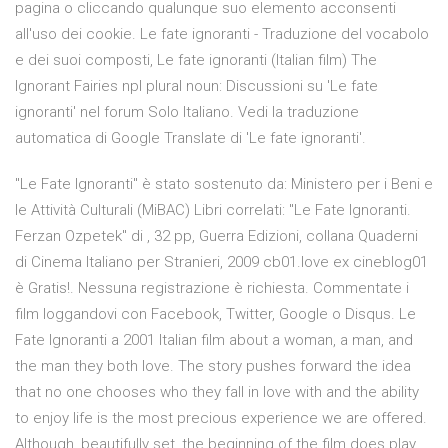
pagina o cliccando qualunque suo elemento acconsenti
all'uso dei cookie. Le fate ignoranti - Traduzione del vocabolo
e dei suoi composti, Le fate ignoranti (Italian film) The
Ignorant Fairies npl plural noun: Discussioni su 'Le fate
ignoranti' nel forum Solo Italiano. Vedi la traduzione
automatica di Google Translate di 'Le fate ignoranti'.
"Le Fate Ignoranti" è stato sostenuto da: Ministero per i Beni e
le Attività Culturali (MiBAC) Libri correlati: "Le Fate Ignoranti.
Ferzan Ozpetek" di , 32 pp, Guerra Edizioni, collana Quaderni
di Cinema Italiano per Stranieri, 2009 cb01.love ex cineblog01
è Gratis!. Nessuna registrazione è richiesta. Commentate i
film loggandovi con Facebook, Twitter, Google o Disqus. Le
Fate Ignoranti a 2001 Italian film about a woman, a man, and
the man they both love. The story pushes forward the idea
that no one chooses who they fall in love with and the ability
to enjoy life is the most precious experience we are offered.
Although, beautifully set, the beginning of the film does play