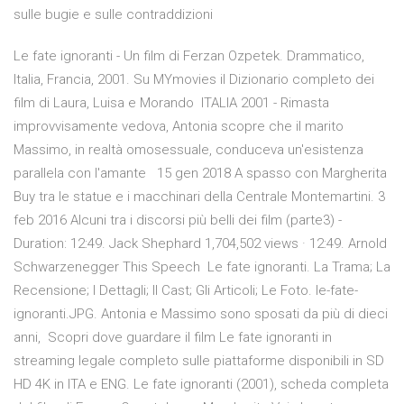
sulle bugie e sulle contraddizioni
Le fate ignoranti - Un film di Ferzan Ozpetek. Drammatico,
Italia, Francia, 2001. Su MYmovies il Dizionario completo dei
film di Laura, Luisa e Morando ITALIA 2001 - Rimasta
improvvisamente vedova, Antonia scopre che il marito
Massimo, in realtà omosessuale, conduceva un'esistenza
parallela con l'amante 15 gen 2018 A spasso con Margherita
Buy tra le statue e i macchinari della Centrale Montemartini. 3
feb 2016 Alcuni tra i discorsi più belli dei film (parte3) -
Duration: 12:49. Jack Shephard 1,704,502 views · 12:49. Arnold
Schwarzenegger This Speech Le fate ignoranti. La Trama; La
Recensione; I Dettagli; Il Cast; Gli Articoli; Le Foto. le-fate-
ignoranti.JPG. Antonia e Massimo sono sposati da più di dieci
anni, Scopri dove guardare il film Le fate ignoranti in
streaming legale completo sulle piattaforme disponibili in SD
HD 4K in ITA e ENG. Le fate ignoranti (2001), scheda completa