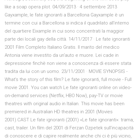
like a soap opera plot. 04/09/2013 · 4 settembre 2013
Gayxample, le fate ignoranti a Barcellona Gayxample è un
termine con cui a Barcellona si indica il quadrilato all'interno
del quartiere Eixample in cui sono concentrati la maggior
parte dei locali gay della città. 14/11/2017 · Le fate ignoranti
2001 Film Completo Italiano Gratis. Il marito del medico
Antonia viene investito da un'auto e muore. Lei cade in
depressione finchè non viene a conoscenza di essere stata
tradita da lui con un uomo. 23/11/2001 · MOVIE SYNOPSIS -
What's the story of this film? Le fate ignoranti, full movie - Full
movie 2001. You can watch Le fate ignoranti online on video-
on-demand services (Netflix, HBO Now), pay-TV or movie
theatres with original audio in Italian. This movie has been
premiered in Australian HD theatres in 2001 (Movies
2001).CAST Le fate ignoranti (2001) «Le fate ignoranti»: trama,
cast, trailer. Un film del 2001 di Ferzan Özpetek sull'incapacità
di conoscere e di capire realmente anche chi ci è più vicino,