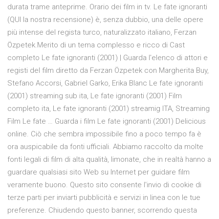
durata trame anteprime. Orario dei film in tv. Le fate ignoranti
(QUI la nostra recensione) è, senza dubbio, una delle opere
più intense del regista turco, naturalizzato italiano, Ferzan
Özpetek.Merito di un tema complesso e ricco di Cast
completo Le fate ignoranti (2001) | Guarda l'elenco di attori e
registi del film diretto da Ferzan Özpetek con Margherita Buy,
Stefano Accorsi, Gabriel Garko, Erika Blanc Le fate ignoranti
(2001) streaming sub ita, Le fate ignoranti (2001) Film
completo ita, Le fate ignoranti (2001) streamig ITA, Streaming
Film Le fate … Guarda i film Le fate ignoranti (2001) Delicious
online. Ciò che sembra impossibile fino a poco tempo fa è
ora auspicabile da fonti ufficiali. Abbiamo raccolto da molte
fonti legali di film di alta qualità, limonate, che in realtà hanno a
guardare qualsiasi sito Web su Internet per guidare film
veramente buono. Questo sito consente l'invio di cookie di
terze parti per inviarti pubblicità e servizi in linea con le tue
preferenze. Chiudendo questo banner, scorrendo questa