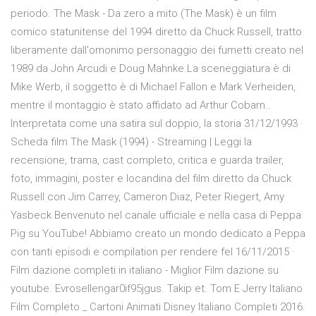
periodo. The Mask - Da zero a mito (The Mask) è un film
comico statunitense del 1994 diretto da Chuck Russell, tratto
liberamente dall'omonimo personaggio dei fumetti creato nel
1989 da John Arcudi e Doug Mahnke.La sceneggiatura è di
Mike Werb, il soggetto è di Michael Fallon e Mark Verheiden,
mentre il montaggio è stato affidato ad Arthur Cobarn..
Interpretata come una satira sul doppio, la storia 31/12/1993 ·
Scheda film The Mask (1994) - Streaming | Leggi la
recensione, trama, cast completo, critica e guarda trailer,
foto, immagini, poster e locandina del film diretto da Chuck
Russell con Jim Carrey, Cameron Diaz, Peter Riegert, Amy
Yasbeck Benvenuto nel canale ufficiale e nella casa di Peppa
Pig su YouTube! Abbiamo creato un mondo dedicato a Peppa
con tanti episodi e compilation per rendere fel 16/11/2015 ·
Film dazione completi in italiano - Miglior Film dazione su
youtube. Evrosellengar0if95jgus. Takip et. Tom E Jerry Italiano
Film Completo _ Cartoni Animati Disney Italiano Completi 2016.