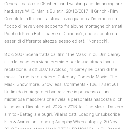
General mask use OK when hand-washing and distancing are
hard, says WHO. Manila Bulletin. 28/12/2017 · Il Grinch - Film
Completo in Italiano La storia inizia quando all'interno di un
fiocco di neve viene scoperto fra alcune montagne chiamati
Picchi di Punta Boh il paese di Chinonsò , che è abitato da
esseri di differente altezza, sesso ed età, i Nonsochì .
8 dic 2007 Scena tratta dal film "The Mask" in cui Jim Carrey
alias la maschera viene premiato per la sua straordinaria
recitazione. 8 ott 2007 Favoloso jim carrey nei panni di the
mask.. fa morire dal ridere. Category. Comedy. Movie. The
Mask. Show more. Show less. Comments • 109. 17 set 2011
Un timido impiegato di banca viene in possesso di una
misteriosa maschera che rivela la personalità nascosta di chi
la indossa. Diventa così 20 Sep 2018 Ita - The Mask - Da zero
a mito - Battaglia e pugni. Villains catt. Loading Unsubscribe
Film & Animation. Loading Autoplay When autoplay 30 Nov