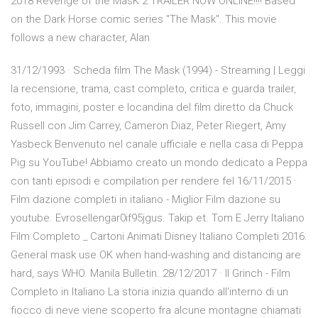
2018 Revenge of the MasK 2 TRAILER NOW ONLINE!!!! Based
on the Dark Horse comic series "The Mask". This movie
follows a new character, Alan
31/12/1993 · Scheda film The Mask (1994) - Streaming | Leggi
la recensione, trama, cast completo, critica e guarda trailer,
foto, immagini, poster e locandina del film diretto da Chuck
Russell con Jim Carrey, Cameron Diaz, Peter Riegert, Amy
Yasbeck Benvenuto nel canale ufficiale e nella casa di Peppa
Pig su YouTube! Abbiamo creato un mondo dedicato a Peppa
con tanti episodi e compilation per rendere fel 16/11/2015 ·
Film dazione completi in italiano - Miglior Film dazione su
youtube. Evrosellengar0if95jgus. Takip et. Tom E Jerry Italiano
Film Completo _ Cartoni Animati Disney Italiano Completi 2016.
General mask use OK when hand-washing and distancing are
hard, says WHO. Manila Bulletin. 28/12/2017 · Il Grinch - Film
Completo in Italiano La storia inizia quando all'interno di un
fiocco di neve viene scoperto fra alcune montagne chiamati