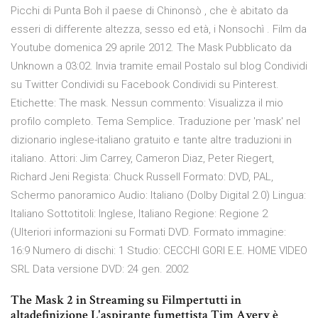
Picchi di Punta Boh il paese di Chinonsò , che è abitato da
esseri di differente altezza, sesso ed età, i Nonsochì . Film da
Youtube domenica 29 aprile 2012. The Mask Pubblicato da
Unknown a 03:02. Invia tramite email Postalo sul blog Condividi
su Twitter Condividi su Facebook Condividi su Pinterest.
Etichette: The mask. Nessun commento: Visualizza il mio
profilo completo. Tema Semplice. Traduzione per 'mask' nel
dizionario inglese-italiano gratuito e tante altre traduzioni in
italiano. Attori: Jim Carrey, Cameron Diaz, Peter Riegert,
Richard Jeni Regista: Chuck Russell Formato: DVD, PAL,
Schermo panoramico Audio: Italiano (Dolby Digital 2.0) Lingua:
Italiano Sottotitoli: Inglese, Italiano Regione: Regione 2
(Ulteriori informazioni su Formati DVD. Formato immagine:
16:9 Numero di dischi: 1 Studio: CECCHI GORI E.E. HOME VIDEO
SRL Data versione DVD: 24 gen. 2002
The Mask 2 in Streaming su Filmpertutti in
altadefinizione L'aspirante fumettista Tim Avery è