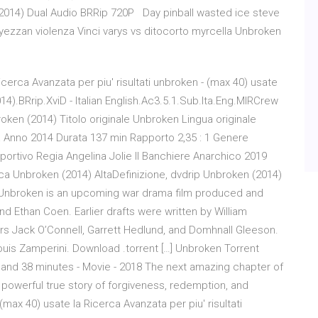
2014) Dual Audio BRRip 720P Day pinball wasted ice steve
ezzan violenza Vinci varys vs ditocorto myrcella Unbroken
icerca Avanzata per piu' risultati unbroken - (max 40) usate
014).BRrip.XviD - Italian English.Ac3.5.1.Sub.Ita.Eng.MIRCrew
en (2014) Titolo originale Unbroken Lingua originale
a Anno 2014 Durata 137 min Rapporto 2,35 : 1 Genere
sportivo Regia Angelina Jolie Il Banchiere Anarchico 2019
a Unbroken (2014) AltaDefinizione, dvdrip Unbroken (2014)
 Unbroken is an upcoming war drama film produced and
nd Ethan Coen. Earlier drafts were written by William
rs Jack O’Connell, Garrett Hedlund, and Domhnall Gleeson.
Louis Zamperini. Download .torrent […] Unbroken Torrent
 and 38 minutes - Movie - 2018 The next amazing chapter of
 powerful true story of forgiveness, redemption, and
(max 40) usate la Ricerca Avanzata per piu' risultati