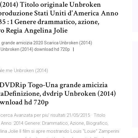
14) Titolo originale Unbroken
i produzione Stati Uniti d'America Anno
5 : 1 Genere drammatico, azione,
ivo Regia Angelina Jolie
 grande amicizia 2020 Scarica Unbroken (2014)
lm Unbroken (2014) download hd 720p
tale.me Unbroken (2014)
A[DVDRip Togo-Una grande amicizia
taDefinizione, dvdrip Unbroken (2014)
ownload hd 720p
cerca Avanzata per piu' risultati 21/05/2015 · Titolo
ca Anno: 2014 Genere: Drammatico, Azione, Biografico,
lina Jolie Il film si apre mostrando Louis "Louie" Zamperini