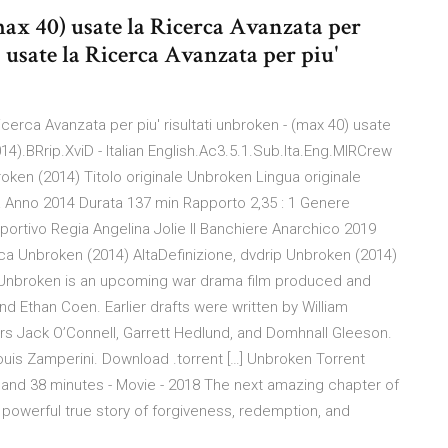
ax 40) usate la Ricerca Avanzata per
 usate la Ricerca Avanzata per piu'
icerca Avanzata per piu' risultati unbroken - (max 40) usate
014).BRrip.XviD - Italian English.Ac3.5.1.Sub.Ita.Eng.MIRCrew
en (2014) Titolo originale Unbroken Lingua originale
a Anno 2014 Durata 137 min Rapporto 2,35 : 1 Genere
sportivo Regia Angelina Jolie Il Banchiere Anarchico 2019
a Unbroken (2014) AltaDefinizione, dvdrip Unbroken (2014)
 Unbroken is an upcoming war drama film produced and
nd Ethan Coen. Earlier drafts were written by William
rs Jack O’Connell, Garrett Hedlund, and Domhnall Gleeson.
Louis Zamperini. Download .torrent […] Unbroken Torrent
 and 38 minutes - Movie - 2018 The next amazing chapter of
 powerful true story of forgiveness, redemption, and