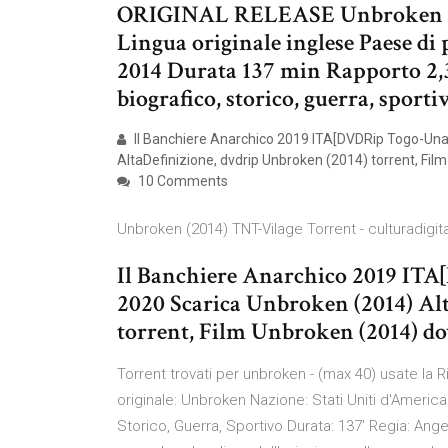
ORIGINAL RELEASE Unbroken (20
Lingua originale inglese Paese d
2014 Durata 137 min Rapporto 2,3
biografico, storico, guerra, sport
Il Banchiere Anarchico 2019 ITA[DVDRip Togo-Una
AltaDefinizione, dvdrip Unbroken (2014) torrent, Fi
10 Comments
Unbroken (2014) TNT-Vilage Torrent - culturadigi
Il Banchiere Anarchico 2019 IT
2020 Scarica Unbroken (2014) Al
torrent, Film Unbroken (2014) d
Torrent trovati per unbroken - (max 40) usate la Ri
originale: Unbroken Nazione: Stati Uniti d'Ameri
Storico, Guerra, Sportivo Durata: 137' Regia: Ange