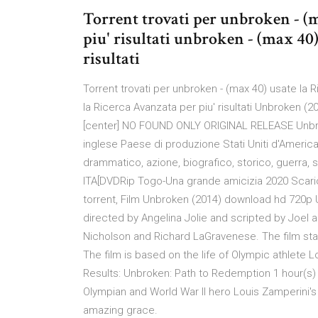
Torrent trovati per unbroken - (m
piu' risultati unbroken - (max 40)
risultati
Torrent trovati per unbroken - (max 40) usate la R
la Ricerca Avanzata per piu' risultati Unbroken (2
[center] NO FOUND ONLY ORIGINAL RELEASE Unbrok
inglese Paese di produzione Stati Uniti d'Americ
drammatico, azione, biografico, storico, guerra, 
ITA[DVDRip Togo-Una grande amicizia 2020 Scaric
torrent, Film Unbroken (2014) download hd 720p
directed by Angelina Jolie and scripted by Joel a
Nicholson and Richard LaGravenese. The film sta
The film is based on the life of Olympic athlete 
Results: Unbroken: Path to Redemption 1 hour(s)
Olympian and World War II hero Louis Zamperini's
amazing grace.