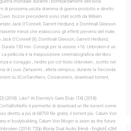
uerra mondiale durante i bombardamenti dell'isola
ilm di prossima uscita dramma di guerra prodotto e diretto
Coen. bozze precedenti sono stati scritti da William
pretato Jack O’Connell, Garrett Hedlund, e Domhnall Gleeson.
ntasette minuti che esibiscono gli effetti perversi del male,
n Jack O'Connell (II), Domhnall Gleeson, Garrett Hedlund,
. Durata 130 min. Consigli per la visione +16. Unbroken è un
. La pellicola è la trasposizione cinematografica del libro
a e coraggio , riedito poi col titolo Unbroken , scritto nel
ria di Louis Zamperini , atleta olimpico, durante la Seconda
 torrent su IlCorSaroNero, Corsaronero, download torrent,
 (2018). Like? At Eternity's Gate [Sub- ITA] (2018)
ilCorSaRoNeRo ti permette di download un file torrent come
so diretto a più di 68759 file gratis, il torrent più Calum Von
ny in bodybuilding, Calum Von Moger is seen as the future
Unbroken (2014) 720p Bluray Dual Audio [Hindi - English] x264