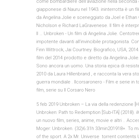
come bombardiere dell'aviazione nella seconda g
giapponese di Nauru nel 1943. ininterrotta è un f
da Angelina Jolie e sceneggiato da Joel e Ethan 
Nicholson e Richard LaGravenese. Il film è inter
Il … Unbroken - Un film di Angelina Jolie. Centotre
impotente davanti all'invincibile protagonista. Co
Finn Wittrock, Jai Courtney. Biografico, USA, 2014
film del 2014 prodotto e diretto da Angelina Jolie
Sono ancora un uomo. Una storia epica di resistenz
2010 da Laura Hillenbrand , e racconta la vera sto
guerra mondiale . Ilcorsaronero - Film e serie in
film, serie su Il Corsaro Nero
5 feb 2019 Unbroken – La via della redenzione [HD]
Unbroken: Path to Redemption [Sub-ITA] (2018). 
un nuovo film, series, anime, movie e altri .. Acces
Moger: Unbroken. (32)6.31h 33min201918+. To ma
of the sport. A 2x Mr. Universe torrent contents 