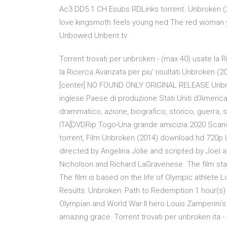
Ac3 DD5.1 CH Esubs RDLinks torrent. Unbroken (
love kingsmoth feels young ned The red woman y
Unbowed Unbent tv
Torrent trovati per unbroken - (max 40) usate la R
la Ricerca Avanzata per piu' risultati Unbroken (2
[center] NO FOUND ONLY ORIGINAL RELEASE Unbrok
inglese Paese di produzione Stati Uniti d'Americ
drammatico, azione, biografico, storico, guerra, 
ITA[DVDRip Togo-Una grande amicizia 2020 Scaric
torrent, Film Unbroken (2014) download hd 720p
directed by Angelina Jolie and scripted by Joel a
Nicholson and Richard LaGravenese. The film sta
The film is based on the life of Olympic athlete 
Results: Unbroken: Path to Redemption 1 hour(s)
Olympian and World War II hero Louis Zamperini's
amazing grace. Torrent trovati per unbroken ita - 