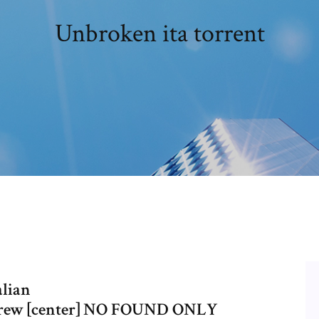
Unbroken ita torrent
alian
RCrew [center] NO FOUND ONLY